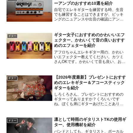
ーアンプのおすすめ10選を紹介
自宅でエレキギターを練習する時、生音
でも練習することはできますが、ピッキ
ングのニュアンスや出音の確認にアンプ
はやはり必要です。この記事では自宅練
習用の小型アンプに絞っておすすめを紹
介したいと思います。
ギター女子におすすめのかわいいエフ
ギター
ェクター、かわいくて音の良いおすす
めのエフェターを紹介
アフロちゃんエレキギター用の、かわい
いエフェクター教えてください。カツミ
さんOKです。かわいくて音も良い、おす
すめのエフェクターを紹介しますよ。ア
フロちゃんよろしくです〜。エフェクタ
ーって音はもちろん大事ですが、見た目
【2026年度最新】プレゼントにおすす
ギター
もけっこう大事ですよね...
めのエレキギター＆アコースティック
ギターを紹介
しろくろさん、プレゼントにおすすめの
ギターってありますか？くろいいです
ね。ぼくも弟にギターあげたことありま
すよ。しろいろいろあるし、どれを選べ
ばいいんですかね？くろあげる人の音楽
の好みを考えて、予算に合ったものを選
凛として時雨のギタリストTKの使用ギ
ギター
べばいいと思います。しろな...
ター、使用機材を紹介
バンドとしても、ギタリスト、ボーカル