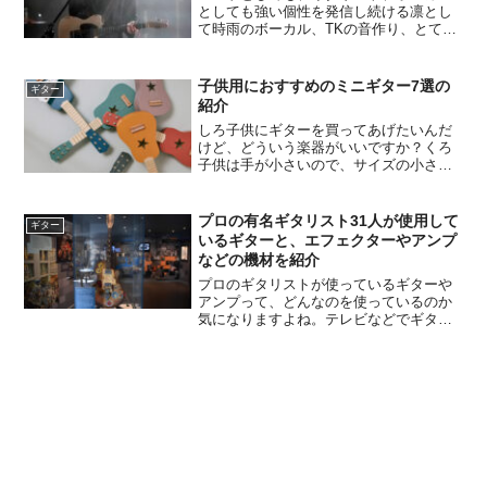
としても強い個性を発信し続ける凛とし
て時雨のボーカル、TKの音作り、とても
興味深いと思います。この記事では、凛
として時雨のギタリストTKが使用してい
るギターや機材を紹介します。凛として
子供用におすすめのミニギター7選の
ギター
時雨のTKが使用する...
紹介
しろ子供にギターを買ってあげたいんだ
けど、どういう楽器がいいですか？くろ
子供は手が小さいので、サイズの小さい
ミニギターがおすすめです。エレキ、ア
コースティックなど、種類もいろいろあ
りますよ。しろそれはいいですね。ぜひ
プロの有名ギタリスト31人が使用して
ギター
教えてください。くろわか...
いるギターと、エフェクターやアンプ
などの機材を紹介
プロのギタリストが使っているギターや
アンプって、どんなのを使っているのか
気になりますよね。テレビなどでギター
が映ると、ついヘッドを見てどのメーカ
ーのモデルか確認してしまいます。特に
好きなミュージシャンが使っているギタ
ーは欲しくなっちゃいます...