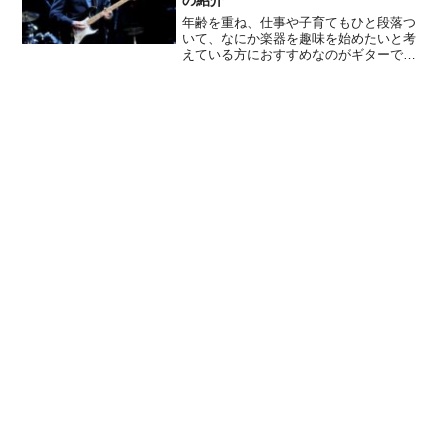
の紹介
年齢を重ね、仕事や子育てもひと段落つ
いて、なにか楽器を趣味を始めたいと考
えている方におすすめなのがギターで
す。「ギターを弾いてみたい」「ギター
の弾き語りに憧れていた」「若い頃弾い
ていたけどまた弾きたい」と思っている
方も多いんじゃないでしょうか。ギター
は楽器の中では音も出しやすく、比較的
簡単な楽器です。種類もアコースティッ
クギター、エレキギター、クラシックギ
ターなどいろいろあるので、好きな音楽
のジャンルに合わせたものを選ぶことが
できます。