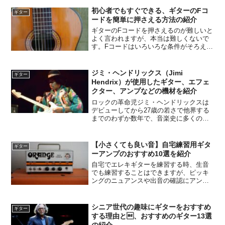
掛けのギターハンガーです。壁に取り付
けて、ギターやベースを吊るしておくこ
初心者でもすぐできる、ギターのFコ
ギター
とができるので部屋がすっ...
ードを簡単に押さえる方法の紹介
ギターのFコードを押さえるのが難しいと
よく言われますが、本当は難しくないで
す。Fコードはいろいろな条件がそろえば
楽に押さえることができるコードです。
今回の記事では、その条件を解説したい
と思います。
ジミ・ヘンドリックス（Jimi
ギター
Hendrix）が使用したギター、エフェ
クター、アンプなどの機材を紹介
ロックの革命児ジミ・ヘンドリックスは
デビューしてから27歳の若さで他界する
までのわずか数年で、音楽史に多くの伝
説を残し、後世の人間に多くの影響を与
え続けています。ジミ・ヘンドリックス
は歯でギターを弾いたり、ステージ上で
【小さくても良い音】自宅練習用ギタ
ギター
ギターを燃やしたりと奇...
ーアンプのおすすめ10選を紹介
自宅でエレキギターを練習する時、生音
でも練習することはできますが、ピッキ
ングのニュアンスや出音の確認にアンプ
はやはり必要です。この記事では自宅練
習用の小型アンプに絞っておすすめを紹
介したいと思います。
シニア世代の趣味にギターをおすすめ
ギター
する理由と、おすすめのギター13選