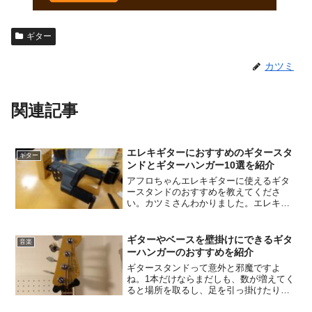
ギター
カツミ
関連記事
エレキギターにおすすめのギタースタ
ギター
ンドとギターハンガー10選を紹介
アフロちゃんエレキギターに使えるギタ
ースタンドのおすすめを教えてくださ
い。カツミさんわかりました。エレキギ
ターにおすすめのスタンド紹介します。
アフロちゃんよろしくです！エレキギタ
ーを弾くのに欠かせないのがギタースタ
ギターやベースを壁掛けにできるギタ
音楽
ンドです。ちょっと休憩した...
ーハンガーのおすすめを紹介
ギタースタンドって意外と邪魔ですよ
ね。1本だけならまだしも、数が増えてく
ると場所を取るし、足を引っ掛けたりし
ても大変です。そこでおすすめなのが壁