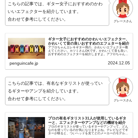
こちらの記事では、ギター女子におすすめのかわ
いいエフェクターを紹介しています。
合わせて参考にしてください。
グレースさん
ギター女子におすすめのかわいいエフェクター、
かわいくて音の良いおすすめのエフェターを紹介
アフロちゃんエレキギター用の、かわいいエフェクター教
えてください。カツミさんOKです。かわいくて音も良い、
おすすめのエフェクターを紹介しますよ。アフロちゃんよ
ろしくです〜。エフェクターって音はもちろん大事です
が、見た目もけっこう大事ですよね...
2024.12.05
penguincafe.jp
こちらの記事では、有名なギタリストが使ってい
るギターやアンプを紹介しています。
合わせて参考にしてください。
グレースさん
プロの有名ギタリスト31人が使用しているギタ
ーと、エフェクターやアンプなどの機材を紹介
プロのギタリストが使っているギターやアンプって、どん
なのを使っているのか気になりますよね。テレビなどでギ
ターが映ると、ついヘッドを見てどのメーカーのモデルか
確認してしまいます。特に好きなミュージシャンが使って