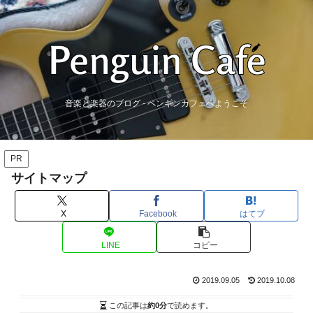
音楽と楽器のブログ - ペンギンカフェへようこそ
PR
サイトマップ
X
Facebook
はてブ
LINE
コピー
2019.09.05
2019.10.08
この記事は
約0分
で読めます。