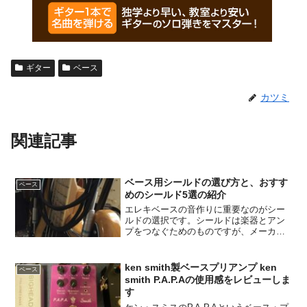
ギター
ベース
カツミ
関連記事
ベース用シールドの選び方と、おすす
ベース
めのシールド5選の紹介
エレキベースの音作りに重要なのがシー
ルドの選択です。シールドは楽器とアン
プをつなぐためのものですが、メーカー
や種類によってかなり音が変わります。
今回の記事ではシールドの選び方の解説
と、おすすめのシールドを紹介したいと
ken smith製ベースプリアンプ ken
ベース
思います。
smith P.A.P.Aの使用感をレビューしま
す