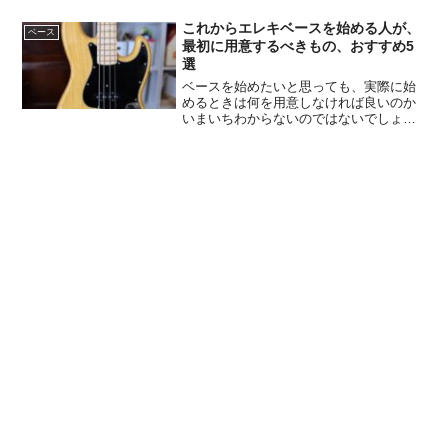
掛けのギターハンガーです。壁に取り付
けて、ギターやベースを吊るしておくこ
これからエレキベースを始める人が、
ベース
とができるので部屋がすっ...
最初に用意するべきもの、おすすめ5
選
ベースを始めたいと思っても、実際に始
めるときは何を用意しなければ良いのか
いまいちわからないのではないでしょう
か。今回はそんな方のためにベースを始
める時にまず用意するものを紹介したい
と思います。楽器屋などで初心者用セッ
トとして楽器とアンプやチ...