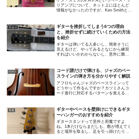
ケン・スミスのP.A.P.Aというベース・プ
リアンプについて、ネット上にほとんど
情報がなかったのですが、Ken Smithとい
うブランドへの憧れと、今所有している
プリアンプ（フォデラ、サドウスキー、
MXR M80）と違うキャラクターのもの
ギターを挫折してしまう6つの理由
ギター
が...
と、挫折せずに続けていくための方法
を紹介
ギターは弾いてる人多いし、簡単そうに
見えるけど、やってみるとなにから練習
すればいいかわからないし、意外に難し
いですよね。でもせっかく始めたならが
んばって続けて好きな曲を弾けるように
なりたい。この記事ではギターを始めて
コード譜だけで弾ける、ジャズのベー
ベース
みたけど、挫折しそうなひとへ挫折せず
スラインの弾き方を分かりやすく解説
に続けていくためのコツをお話ししま
アフロちゃんジャズのベースラインって
す。
どうやって作るんですか？カツミさんコ
ード進行に対応するパターンを覚える
と、初めての楽譜でも弾けるようになり
ますよ。アフロちゃん詳しく教えてもら
えますか？カツミさん了解です。ここか
ギターやベースを壁掛けにできるギタ
音楽
ら詳しく解説します。アフロ...
ーハンガーのおすすめを紹介
ギタースタンドって意外と邪魔ですよ
ね。1本だけならまだしも、数が増えてく
ると場所を取るし、足を引っ掛けたりし
ても大変です。そこでおすすめなのが壁