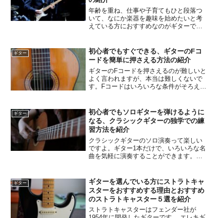
年齢を重ね、仕事や子育てもひと段落つ
いて、なにか楽器を趣味を始めたいと考
えている方におすすめなのがギターで
す。「ギターを弾いてみたい」「ギター
の弾き語りに憧れていた」「若い頃弾い
ていたけどまた弾きたい」と思っている
初心者でもすぐできる、ギターのFコ
ギター
方も多いんじゃないでしょうか。ギター
ードを簡単に押さえる方法の紹介
は楽器の中では音も出しやすく、比較的
ギターのFコードを押さえるのが難しいと
簡単な楽器です。種類もアコースティッ
よく言われますが、本当は難しくないで
クギター、エレキギター、クラシックギ
す。Fコードはいろいろな条件がそろえば
ターなどいろいろあるので、好きな音楽
楽に押さえることができるコードです。
のジャンルに合わせたものを選ぶことが
今回の記事では、その条件を解説したい
できます。
と思います。
初心者でもソロギターを弾けるように
ギター
なる、クラシックギターの独学での練
習方法を紹介
クラシックギターのソロ演奏って楽しい
ですよ。ギター1本だけで、いろいろな名
曲を気軽に演奏することができます。ソ
ロギターと聞くと難しそうに感じるかも
ですが、基本を覚えて練習すれば、誰で
も必ず弾けるようになります。この記事
ギターを選んでいる方にストラトキャ
ギター
では、ギターソロの練習方法と、おすす
スターをおすすめする理由とおすすめ
めの教則本などを紹介します。
のストラトキャスター５選を紹介
ストラトキャスターはフェンダー社が
1954年に開発したギターです。 エレキギ