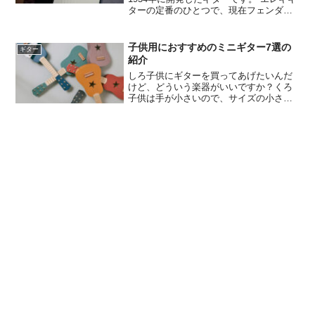
ターの定番のひとつで、現在フェンダー
以外の多くのメーカーも、様々なストラ
トキャスターを製造しています。 形状は
オーソドックスな形で、ボディに空洞を
子供用におすすめのミニギター7選の
ギター
持たないソリッドタイプです。 フロン
紹介
ト、ミドル、リアに3つのピックアップを
しろ子供にギターを買ってあげたいんだ
搭載しており、ピックアップを使い分け
けど、どういう楽器がいいですか？くろ
ることで幅広いサウンドをつくることが
子供は手が小さいので、サイズの小さい
できるので、いろいろなジャン…
ミニギターがおすすめです。エレキ、ア
コースティックなど、種類もいろいろあ
りますよ。しろそれはいいですね。ぜひ
教えてください。くろわか...