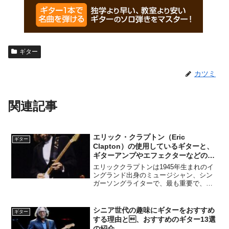
ギター
カツミ
関連記事
エリック・クラプトン（Eric
ギター
Clapton）の使用しているギターと、
ギターアンプやエフェクターなどの機
材の紹介
エリッククラプトンは1945年生まれのイ
ングランド出身のミュージシャン、シン
ガーソングライターで、最も重要で、影
響力のあるギタリストの1人です。ヤード
バーズ、ブルースブレイカーズ、クリー
ムなどのバンド活動を経た後、ソロでの
シニア世代の趣味にギターをおすすめ
ギター
活動や、1992年...
する理由と、おすすめのギター13選
の紹介