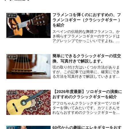
フラメンコを弾くのにおすすめの、フ
ギター
ラメンコギター（クラシックギター ）
を紹介
スペインの伝統的な舞踏フラメンコ。か
き鳴らすフラメンコギターのサウンドは
アグレッシブでかっこいいですよね。ぼ
くもそのサウンドに魅了され、3年ほど前
からフラメンコギターを弾いています。
奏法がクラシックギターと違い、慣れる
簡単にできるクラシックギターの弦交
ギター
のに時間がかかりました...
換、写真付きで解説します。
弦の取り付け方はいくつか方法がありま
すが、この記事では簡単に、確実にでき
る方法を写真付きで解説していきます。
良い鳴りになるように弦を張るコツも合
わせて紹介していきますので、ぜひ参考
にしてください。
【2026年度最新】ソロギターの演奏に
ギター
おすすめのクラシックギターを紹介
アフロちゃんクラシックギターでソロギ
ターを弾いてみたいです。カツミさんそ
れならおすすめのクラシックギターを紹
介しますよ。アフロちゃんよろしくで
す！クラシックギターはクラシックはも
ちろん、フラメンコやジャズ、ポップス
60代からの趣味にエレキギターをおす
音楽