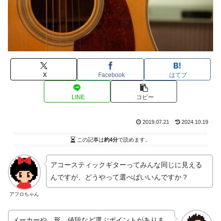
X
Facebook
はてブ
LINE
コピー
2019.07.21
2024.10.19
この記事は
約4分
で読めます。
アコースティックギターってみんな同じに見える
んですが、どうやって選べばいいんですか？
アフロちゃん
メーカーや、形、値段など選ぶポイントがありま