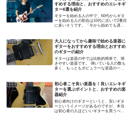
など多くのジャンルの音楽を...
すめする理由と、おすすめのエレキギ
ター6選を紹介
ギターを始める人の中で、60代からギタ
ーを始める人の割合は10代に次いで2番目
に多いそうです。「今から始めても遅く
ないか」と聞かれることがありますが、
ぼくは全然遅くないと答えます。これか
ら始めても全然上手くなれるし、ライブ
大人になってから趣味で始める楽器に
ギター
だってやれますよ。...
ギターをおすすめする理由とおすすめ
のギターの紹介
ギターは楽器の中では比較的簡単で、弾
きやすい楽器です。 弾いている人の数も
多く、もっともポピュラーな楽器の一つ
です。 1人で弾いても楽しく、ある程度
弾けるようになればバンドを組んだり、
演奏の幅を広げて楽しむことができま
初心者こそ良い楽器を！良いエレキギ
ギター
す。 流通されている楽器の数も多く、リ
ターを選ぶポイントと、おすすめの楽
ーズナブルなものからプロ仕様のものま
器紹介
でどんな楽器も手に入れやすいのもギタ
初心者向けのギターというと、安いギタ
ーを選ぶメリットです。
ーというイメージがあるのですが、本当
は初心者の人ほどいいギターを買うべき
だと思います。いいギターは鳴りが良
く、弾きやすいので練習も楽しくなる
し、上達も早くなります。この記事では
本当に良いギターの選び方と、おすすめ