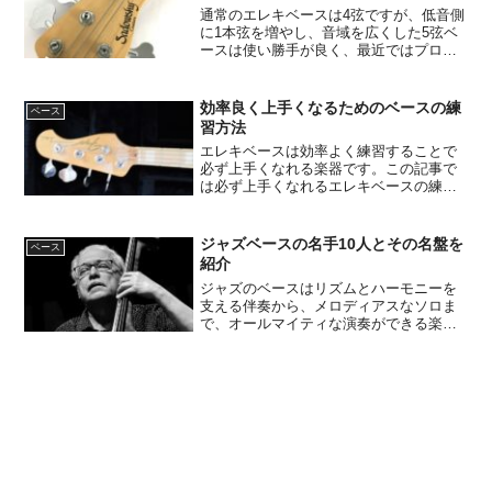
通常のエレキベースは4弦ですが、低音側
に1本弦を増やし、音域を広くした5弦ベ
ースは使い勝手が良く、最近ではプロア
マ問わず多くのプレイヤーが使用してい
ます。低音側が1本増えて、最低音がBに
なることで表現できることが増えます。
効率良く上手くなるためのベースの練
ベース
また、5弦ベースは...
習方法
エレキベースは効率よく練習することで
必ず上手くなれる楽器です。この記事で
は必ず上手くなれるエレキベースの練習
方法を紹介します。エレキベースの演奏
方法の解説エレキベースには指、ピッ
ク、スラップと、3つの演奏方法がありま
ジャズベースの名手10人とその名盤を
ベース
す。中でも指弾きはもっと...
紹介
ジャズのベースはリズムとハーモニーを
支える伴奏から、メロディアスなソロま
で、オールマイティな演奏ができる楽器
です。ジャズを聴く時はベースを意識し
て聴いてみるとその面白さがわかりま
す。この記事ではジャズベースの名手を
10名ピックアップして紹介...