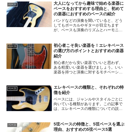
大人になってから趣味で始める楽器に
ベース
ベースをおすすめする理由と、初めて
の楽器におすすめのベースの紹介
バンドなどの演奏を聞いていると、どう
してもボーカルやギターが目立ちます
が、ベースも演奏のリズムとハーモニー
を支える重要な役割があります。 地味な
楽器に見られることもありますが、実際
はベースがいないと演奏が成り立たない
初心者こそ良い楽器を！エレキベース
ベース
くらい、重要なパートです。 ベースはリ
の選び方のポイントとおすすめの楽器
ズムを支える役割があり、リズム感とセ
紹介
ンスを問われるパートです。 ベースライ
初心者だから安い楽器でいいと思わず、
ンでバンドのリズムを支え、グルーブを
ある程度いい楽器を選びましょう。いい
生み出すのはベースを弾く醍醐味
楽器を持つと演奏に対するモチベーショ
ンも上がるし、練習も楽しくなります。
この記事では良い楽器の選び方と、おす
すめのエレキベースを紹介したいと思い
エレキベースの種類と、それぞれの特
ベース
ます。
徴を紹介
ベースには、ジャンルやスタイルごとに
向いている種類があります。この記事で
は、エレキベースの種類についての説明
をし、それぞれのおすすめの楽器を紹介
したいと思います。
5弦ベースの特徴と、5弦ベースを選ぶ
ベース
理由、おすすめの5弦ベース5選