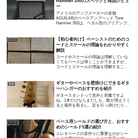
Hammer 350のスペックと商品レビュ
ー
アメリカのアンプメーカーの老舗
AGUILARのベースアンプヘッド Tone
Hammer 350は、ペダル型のプリアンプ
「Tone Hammer」のプリアンプ部を組み
込んだ超軽量のベースアンプヘッドで
す。シンプルなコントロールは扱いやす
【初心者向け】ベーシストのためのコ
ベース
く、...
ードとスケールの理論をわかりやすく
解説
コードやスケールの理論は理解していな
くてもベースは弾くことができますが、
コードとスケールの理論を理解すること
で、ベースラインやソロを弾くのに役立
てることができ、ベーシストとしてレベ
ルアップすることができます。
ギターやベースを壁掛けにできるギタ
音楽
ーハンガーのおすすめを紹介
ギタースタンドって意外と邪魔ですよ
ね。1本だけならまだしも、数が増えてく
ると場所を取るし、足を引っ掛けたりし
ても大変です。そこでおすすめなのが壁
掛けのギターハンガーです。壁に取り付
けて、ギターやベースを吊るしておくこ
ベース用シールドの選び方と、おすす
ベース
とができるので部屋がすっ...
めのシールド5選の紹介
エレキベースの音作りに重要なのがシー