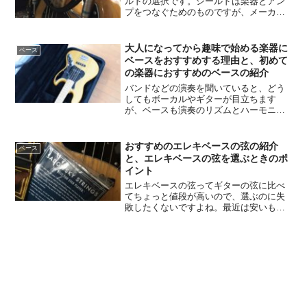
ルドの選択です。シールドは楽器とアン
プをつなぐためのものですが、メーカー
や種類によってかなり音が変わります。
今回の記事ではシールドの選び方の解説
と、おすすめのシールドを紹介したいと
大人になってから趣味で始める楽器に
ベース
思います。
ベースをおすすめする理由と、初めて
の楽器におすすめのベースの紹介
バンドなどの演奏を聞いていると、どう
してもボーカルやギターが目立ちます
が、ベースも演奏のリズムとハーモニー
を支える重要な役割があります。 地味な
楽器に見られることもありますが、実際
はベースがいないと演奏が成り立たない
おすすめのエレキベースの弦の紹介
ベース
くらい、重要なパートです。 ベースはリ
と、エレキベースの弦を選ぶときのポ
ズムを支える役割があり、リズム感とセ
イント
ンスを問われるパートです。 ベースライ
エレキベースの弦ってギターの弦に比べ
ンでバンドのリズムを支え、グルーブを
てちょっと値段が高いので、選ぶのに失
生み出すのはベースを弾く醍醐味
敗したくないですよね。最近は安いもの
も多いですが、品質が悪いものも多いの
で注意が必要です。この記事ではエレキ
ベースの弦の選び方と、おすすめの弦を
紹介したいと思います。