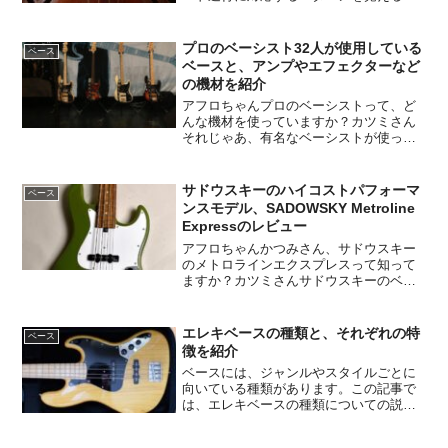
と、初めての楽譜でも弾けるようになり
ますよ。アフロちゃん詳しく教えてもら
えますか？カツミさん了解です。ここか
プロのベーシスト32人が使用している
ベース
ら詳しく解説します。アフロ...
ベースと、アンプやエフェクターなど
の機材を紹介
アフロちゃんプロのベーシストって、ど
んな機材を使っていますか？カツミさん
それじゃあ、有名なベーシストが使って
いる機材を紹介しますね。アフロちゃん
よろしくです〜。プロのベーシストがど
んな楽器を使っているのか興味がありま
サドウスキーのハイコストパフォーマ
ベース
すよね。好きなベーシスト...
ンスモデル、SADOWSKY Metroline
Expressのレビュー
アフロちゃんかつみさん、サドウスキー
のメトロラインエクスプレスって知って
ますか？カツミさんサドウスキーのベー
スなのに値段がかなり安いですね。アフ
ロちゃんワーウィックのアジア工場で作
っているから安いんですよね。カツミさ
エレキベースの種類と、それぞれの特
ベース
ん品質も良くて、正直NY...
徴を紹介
ベースには、ジャンルやスタイルごとに
向いている種類があります。この記事で
は、エレキベースの種類についての説明
をし、それぞれのおすすめの楽器を紹介
したいと思います。