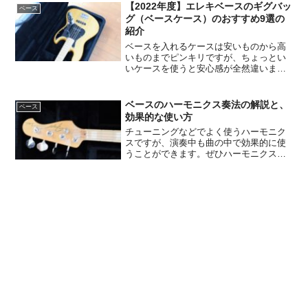
【2022年度】エレキベースのギグバッ
ベース
グ（ベースケース）のおすすめ9選の
紹介
ベースを入れるケースは安いものから高
いものまでピンキリですが、ちょっとい
いケースを使うと安心感が全然違いま
す。品質が良いケースは長持ちするし、
楽器を買い替えてもケースはそのまま流
用できるので、ずっと使うことができま
ベースのハーモニクス奏法の解説と、
ベース
す。 余談ですが、以前高校生くらいの子
効果的な使い方
がギターのソフトケースにベースを入れ
チューニングなどでよく使うハーモニク
ているのを見たことがあるのですが、ヘ
スですが、演奏中も曲の中で効果的に使
ッド部分が飛び出ていて驚いたことがあ
うことができます。ぜひハーモニクスを
ります。これではまったくケースの役割
うまく使って、表現の幅を広げていきま
を果たせません。
しょう。この記事ではベースのハーモニ
クスについての解説と、効果的な使い方
を紹介したいと思います。