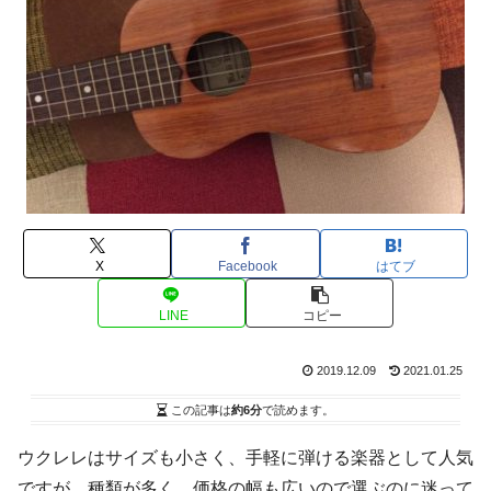
X
Facebook
はてブ
LINE
コピー
2019.12.09
2021.01.25
この記事は
約6分
で読めます。
ウクレレはサイズも小さく、手軽に弾ける楽器として人気
ですが、種類が多く、価格の幅も広いので選ぶのに迷って