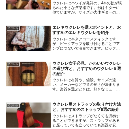
ウクレレはハワイが発祥の、4本の弦が張
でも購入しやすいです。価格はピンキリ
られた小さな弦楽器です。形はギターに
ですが、最近は安いものでも良い楽器が
似ていますが、サイズが大体ギターの半
多いので気軽に始めることができます。
分くらいと小さく、その分音域が高いで
す。弦が独特の音の並び（通常一番低い
音の弦を張るところに高い音の弦を張
エレキウクレレを選ぶポイントと、お
ウクレレ
る）なので、どんな曲を弾いてもハワイ
すすめのエレキウクレレを紹介
アンの”のんびりとした”サウンドになって
ウクレレは本来アコースティックです
しまうのがウクレレの面白いところで
が、ピックアップを取り付けることでア
す。弾き語りに最適の楽器ですが、メロ
ンプにつないで演奏できます。ピックア
ディを弾いたり、ソロ楽器としても使い
ップが取り付けられたウクレレもいろい
ます。ウクレレは楽器が小さいので弦が
ろと販売されていています。ピックアッ
押さえやすく、弦楽器の中ではダントツ
プを使うとマイクで音を拾うよりもきれ
に簡単で弾きやすいです。手の小さい方
ウクレレ女子必見、かわいいウクレレ
ウクレレ
いに音が拾えてハウリングも起こりにく
や女性、お子さんにも弾きやすく、ご年
の選び方と、おすすめのウクレレ５選
くなります。 この記事ではエレキウクレ
配の方の趣味にも最適です。
の紹介
レの特徴や、選ぶポイント、おすすめの
ウクレレは材質や、値段、サイズの違
楽器を紹介したいと思います。
い、メーカーなどで音の良さが決まりま
す。楽器を選ぶときは、好きなミュージ
シャンが使用しているメーカーやモデル
などを参考にすると良いです。
ウクレレ用ストラップの取り付け方法
ウクレレ
と、おすすめのストラップ6選の紹介
ウクレレはストラップがなくても演奏す
ることができますが、ストラップがある
と座っていても立っていても楽器が安定