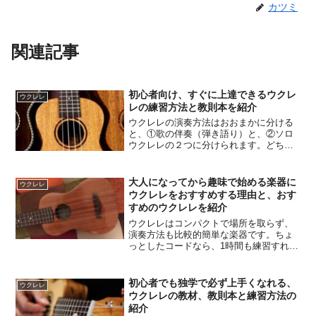
カツミ
関連記事
初心者向け、すぐに上達できるウクレ
ウクレレ
レの練習方法と教則本を紹介
ウクレレの演奏方法はおおまかに分ける
と、①歌の伴奏（弾き語り）と、②ソロ
ウクレレの２つに分けられます。どちら
も楽しいですが、歌の伴奏（弾き語り）
の方が簡単です。左手でコードを押さえ
て、右手でジャランと鳴らし、それに合
大人になってから趣味で始める楽器に
ウクレレ
わせて歌うだけです。ウクレレは弦が柔
ウクレレをおすすめする理由と、おす
らかくて押さえやすいので、コードの形
すめのウクレレを紹介
を覚えるだけでいろいろな曲が弾けるよ
ウクレレはコンパクトで場所を取らず、
うになります。まずは簡単そうな曲を選
演奏方法も比較的簡単な楽器です。ちょ
んで弾き語りの練習をしてみましょう。
っとしたコードなら、1時間も練習すれば
初めて弾く方でも弾けるようになりま
す。弾き語りや歌の伴奏に向いているほ
か、ソロ楽器として使用することもでき
初心者でも独学で必ず上手くなれる、
ウクレレ
ます。1人で弾いてもバンドの中で演奏し
ウクレレの教材、教則本と練習方法の
ても楽しい楽器です。また、流通してい
紹介
る楽器の数が多く、ネットショップなど