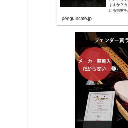
ますか？カ
いる機材を
ロのベーシ
penguincafe.jp
すよね。好