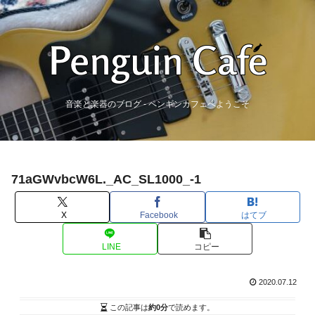
音楽と楽器のブログ - ペンギンカフェへようこそ
71aGWvbcW6L._AC_SL1000_-1
X
Facebook
はてブ
LINE
コピー
2020.07.12
この記事は
約0分
で読めます。