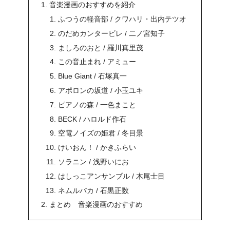
音楽漫画のおすすめを紹介
ふつうの軽音部 / クワハリ・出内テツオ
のだめカンタービレ / 二ノ宮知子
ましろのおと / 羅川真里茂
この音止まれ / アミュー
Blue Giant / 石塚真一
アポロンの坂道 / 小玉ユキ
ピアノの森 / 一色まこと
BECK / ハロルド作石
空電ノイズの姫君 / 冬目景
けいおん！ / かきふらい
ソラニン / 浅野いにお
はしっこアンサンブル / 木尾士目
ネムルバカ / 石黒正数
まとめ 音楽漫画のおすすめ