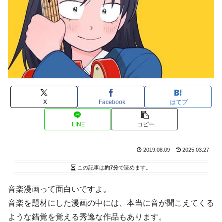
X
Facebook
はてブ
LINE
コピー
2019.08.09
2025.03.27
この記事は
約7分
で読めます。
音楽漫画って面白いですよ。
音楽を題材にした漫画の中には、本当に音が聞こえてくる
ような錯覚を覚える秀逸な作品もあります。