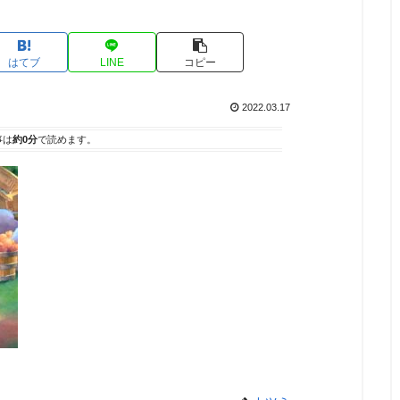
はてブ
LINE
コピー
2022.03.17
事は
約0分
で読めます。