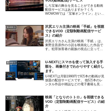
VOD(動画配信)サービス
しろ宝塚の舞台を見ることができる動画
配信サービスはありますか？くろ
WOWOWでは「宝塚オンライン」という
チャンネルがあり、宝塚の舞台を見るこ
とができます。この記事では、「宝塚オ
ンライン」について紹介します。宝塚フ
沢尻エリカ主演の映画「手紙」を視聴
動画配信
ァンの方は、自宅のテレビで舞...
できるVOD（定額制動画配信サービ
ス）の紹介
沢尻エリカさん主演の映画「手紙 」は、
東野圭吾原作の小説を映画化した作品で
す。犯罪加害者の親族の視点に立って、
その心情の動向を丹念に追った作品で
す。現在、以下の VOD（定額制動画配信
サービス）で視聴可能です。どのサービ
U-NEXTにスマホを使って加入する手
動画配信
スも初回登録時は無料...
順を、画像付きでわかりやすく紹介し
ます。
U-NEXTは月額1990円で9万本の動画が見
放題の配信サービスです。 他5万本のレ
ンタル作品や雑誌などの電子書籍も見る
ことができます。 U-NEXTに会員登録す
るときには以下の項目を入力します。 ク
レジットカードは事前に準備しておくと
映画「となりのトトロ」を視聴できる
動画配信
スムーズに登録作業が進みます。
VOD（定額制動画配信サービス）の紹
介