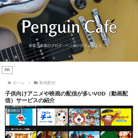
音楽と楽器のブログ - ペンギンカフェへようこそ
PR
ホーム
動画配信
子供向けアニメや映画の配信が多いVOD（動画配
信）サービスの紹介
動画配信