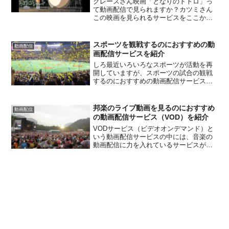
グレースさん映画「となりのトトロ」っ
て動画配信で見られますか？カツミさん
この映画を見られるサービスをここから
紹介しますよ。グレースさんよろしくで
す。グレースさんDVDの購入はこちらか
らどうぞ。VODサービス（ビデオオンデ
スポーツを観戦するのにおすすめの動
動画配信
マンドサービス）とは...
画配信サービスを紹介
しろ最近いろいろなスポーツが活動を再
開していますが、スポーツの試合の観戦
するのにおすすめの動画配信サービスを
教えてください。くろわかりました。こ
の記事ではスポーツ観戦におすすめのサ
ービスを紹介します。VODサービス（ビ
邦楽のライブ動画を見るのにおすすめ
動画配信
デオオンデマンドサービ...
の動画配信サービス（VOD）を紹介
VODサービス（ビデオオンデマンド）と
いう動画配信サービスの中には、音楽の
動画配信に力を入れているサービスが幾
つかあります。各社内容は違いますが、
この記事では邦楽のライブ映像などを多
く見ることができるサービスを紹介した
いと思います。邦楽が好...