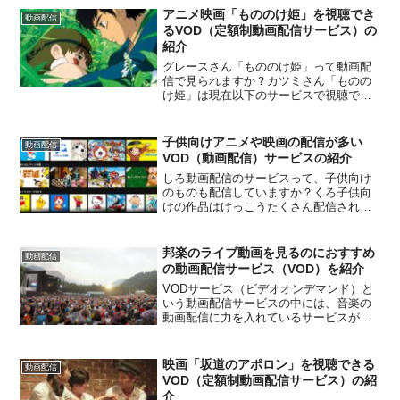
アニメ映画「もののけ姫」を視聴でき
動画配信
るVOD（定額制動画配信サービス）の
紹介
グレースさん「もののけ姫」って動画配
信で見られますか？カツミさん「ものの
け姫」は現在以下のサービスで視聴でき
ます。これから詳しく紹介していきま
す。グレースさんよろしくお願いしま
す。グレースさんDVDの購入はこちらか
子供向けアニメや映画の配信が多い
動画配信
らどうぞ。映画「もののけ姫...
VOD（動画配信）サービスの紹介
しろ動画配信のサービスって、子供向け
のものも配信していますか？くろ子供向
けの作品はけっこうたくさん配信されて
いますよ。しろ子供にみせたらちょっと
は静かになりますかね。くろうちの子は
おとなしく見ますよ。しろいいですね。
邦楽のライブ動画を見るのにおすすめ
動画配信
おすすめのサービス教えて...
の動画配信サービス（VOD）を紹介
VODサービス（ビデオオンデマンド）と
いう動画配信サービスの中には、音楽の
動画配信に力を入れているサービスが幾
つかあります。各社内容は違いますが、
この記事では邦楽のライブ映像などを多
く見ることができるサービスを紹介した
映画「坂道のアポロン」を視聴できる
動画配信
いと思います。邦楽が好...
VOD（定額制動画配信サービス）の紹
介