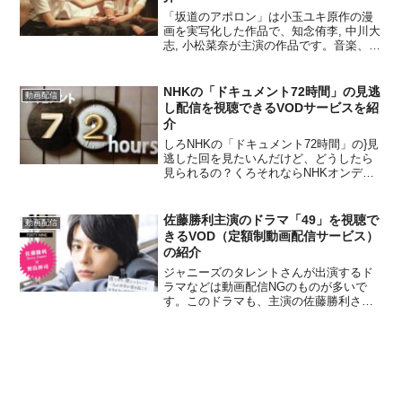
「坂道のアポロン」は小玉ユキ原作の漫
画を実写化した作品で、知念侑李, 中川大
志, 小松菜奈が主演の作品です。音楽、恋
愛、友情をテーマとした作品で、特にジ
ャズのセッションシーンは実際に演奏し
たものを撮影しており、圧巻です。現
NHKの「ドキュメント72時間」の見逃
動画配信
在、以下の VOD...
し配信を視聴できるVODサービスを紹
介
しろNHKの「ドキュメント72時間」の}見
逃した回を見たいんだけど、どうしたら
見られるの？くろそれならNHKオンデマ
ンドで見られますよ。くろこれからNHK
オンデマンドをお得に見ることができる
サービスを紹介します。NHKオンデマン
佐藤勝利主演のドラマ「49」を視聴で
動画配信
ドってどんな...
きるVOD（定額制動画配信サービス）
の紹介
ジャニーズのタレントさんが出演するド
ラマなどは動画配信NGのものが多いで
す。このドラマも、主演の佐藤勝利さん
がジャニーズなので動画配信ができない
ようです。このドラマは、TSUTAYA
TV/DISCASの宅配レンタルで見ることが
できます。今なら無料体験が1ヶ月利用で
きるので、全話無料で視聴できますよ。
ここからTSUTAYA TV/DISCASについて
詳しく紹介します。