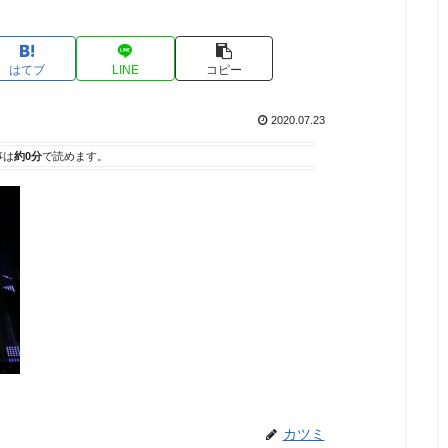
はてブ
LINE
コピー
2020.07.23
事は
約0分
で読めます。
カツミ