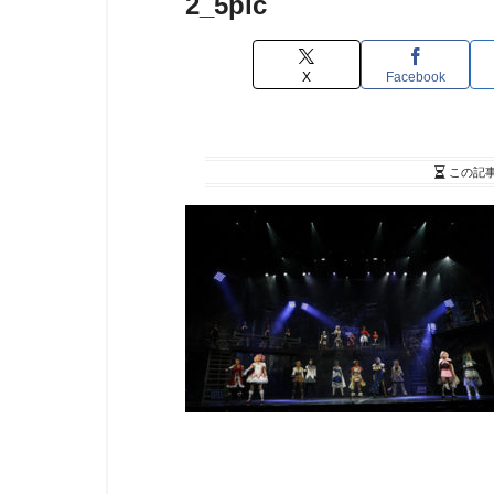
2_5pic
X
Facebook
この記