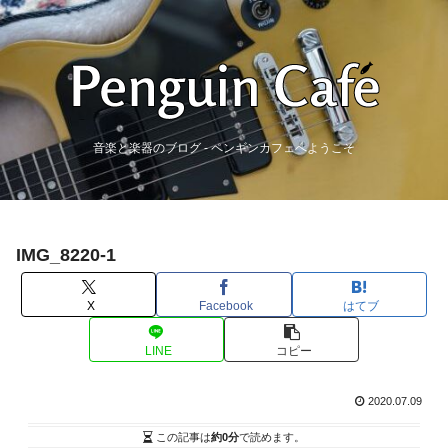
音楽と楽器のブログ - ペンギンカフェへようこそ
IMG_8220-1
X
Facebook
はてブ
LINE
コピー
2020.07.09
この記事は
約0分
で読めます。