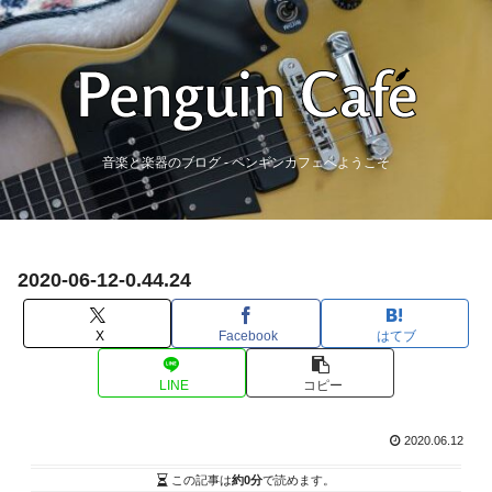
音楽と楽器のブログ - ペンギンカフェへようこそ
2020-06-12-0.44.24
X
Facebook
はてブ
LINE
コピー
2020.06.12
この記事は
約0分
で読めます。