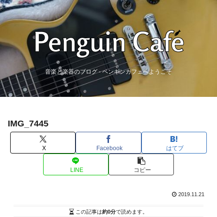
音楽と楽器のブログ - ペンギンカフェへようこそ
IMG_7445
X
Facebook
はてブ
LINE
コピー
2019.11.21
この記事は
約0分
で読めます。