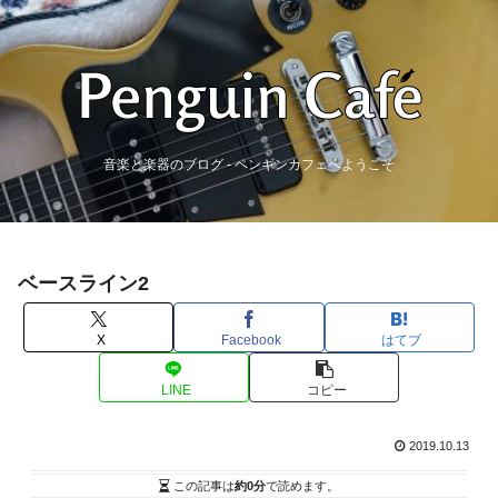
音楽と楽器のブログ - ペンギンカフェへようこそ
ベースライン2
X
Facebook
はてブ
LINE
コピー
2019.10.13
この記事は
約0分
で読めます。