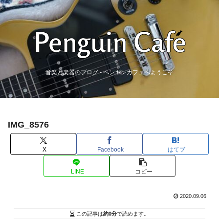
音楽と楽器のブログ - ペンギンカフェへようこそ
IMG_8576
X
Facebook
はてブ
LINE
コピー
2020.09.06
この記事は
約0分
で読めます。