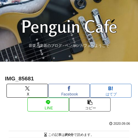
音楽と楽器のブログ - ペンギンカフェへようこそ
IMG_85681
X
Facebook
はてブ
LINE
コピー
2020.09.06
この記事は
約0分
で読めます。