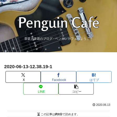
音楽と楽器のブログ - ペンギンカフェへようこそ
2020-06-13-12.38.19-1
X
Facebook
はてブ
LINE
コピー
2020.06.13
この記事は
約0分
で読めます。