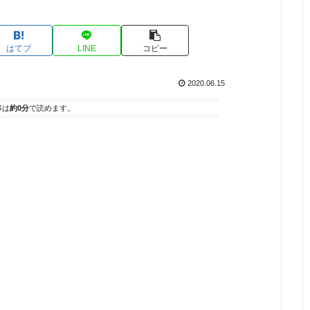
はてブ
LINE
コピー
2020.06.15
事は
約0分
で読めます。