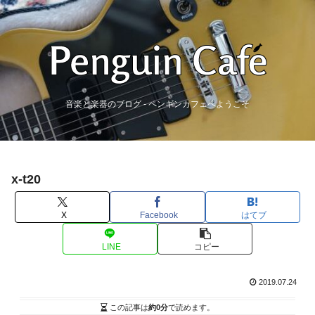
音楽と楽器のブログ - ペンギンカフェへようこそ
x-t20
X
Facebook
はてブ
LINE
コピー
2019.07.24
この記事は
約0分
で読めます。