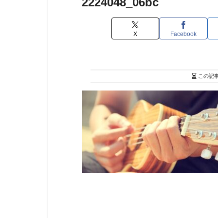
2224048_06bc
X
Facebook
この記