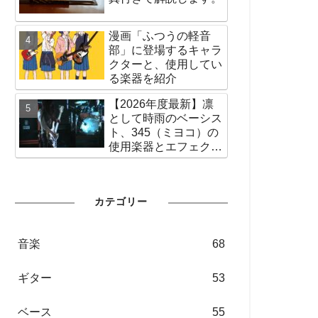
漫画「ふつうの軽音
部」に登場するキャラ
クターと、使用してい
る楽器を紹介
【2026年度最新】凛
として時雨のベーシス
ト、345（ミヨコ）の
使用楽器とエフェクタ
ー、アンプなどの使用
機材を紹介
カテゴリー
音楽
68
ギター
53
ベース
55