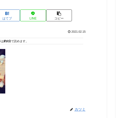
はてブ
LINE
コピー
2021.02.15
事は
約0分
で読めます。
カツミ