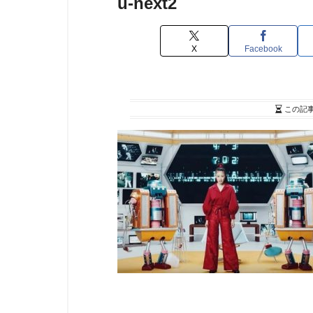
u-next2
X
Facebook
この記