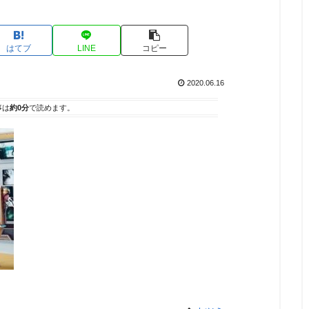
はてブ
LINE
コピー
2020.06.16
事は
約0分
で読めます。