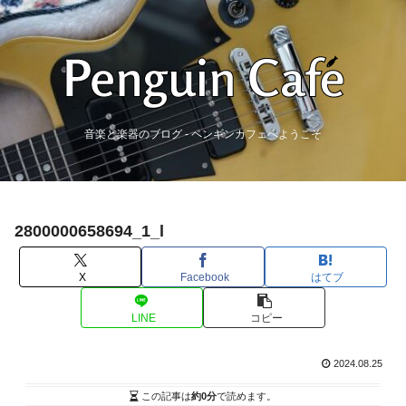
音楽と楽器のブログ - ペンギンカフェへようこそ
2800000658694_1_l
X
Facebook
はてブ
LINE
コピー
2024.08.25
この記事は
約0分
で読めます。