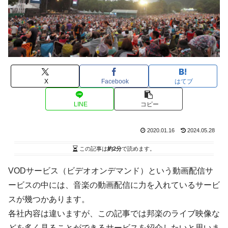
X
Facebook
はてブ
LINE
コピー
2020.01.16
2024.05.28
この記事は
約2分
で読めます。
VODサービス（ビデオオンデマンド）という動画配信サ
ービスの中には、音楽の動画配信に力を入れているサービ
スが幾つかあります。
各社内容は違いますが、この記事では邦楽のライブ映像な
どを多く見ることができるサービスを紹介したいと思いま