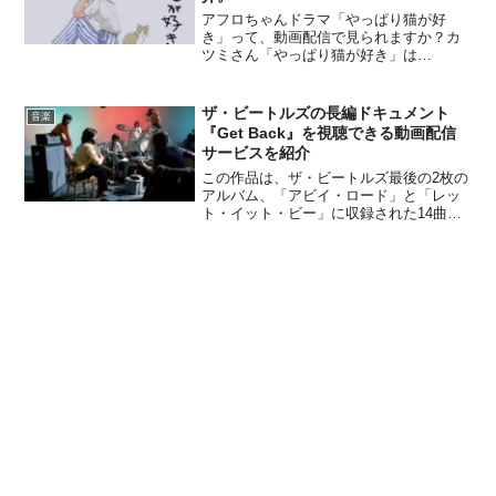
アフロちゃんドラマ「やっぱり猫が好
き」って、動画配信で見られますか？カ
ツミさん「やっぱり猫が好き」は
TSUTAYA DISCASで見られます。ここか
ら詳しく紹介しますね。アフロちゃんよ
ろしくです〜。「やっぱり猫が好き」
ザ・ビートルズの長編ドキュメント
音楽
は、1988年からフ...
『Get Back』を視聴できる動画配信
サービスを紹介
この作品は、ザ・ビートルズ最後の2枚の
アルバム、「アビイ・ロード」と「レッ
ト・イット・ビー」に収録された14曲の
制作過程を追った、ドキュメンタリーフ
ィルムです。アルバム作成のために行わ
れた57時間以上のレコーディングセッシ
ョンの映像を、『ロードオブザ・リン
グ』のピーター・ジャクソン監督が、3年
もの歳月をかけて編集、復元しました。
作品は全3話、合計で8時間近くになる超
ロングムービーで、ラストにはザ・ビー
トルズ最後のライブとなった、『ルーフ
トップ・コンサート』が42分間ノーカッ
トで収録されています。メンバーの4人は
楽曲作りのためのセッションを重ねてい
きますが、制作が思うように進まずに焦
るポール・マッカートニー、それに反発
していらだつジョージ・ハリスン、そし