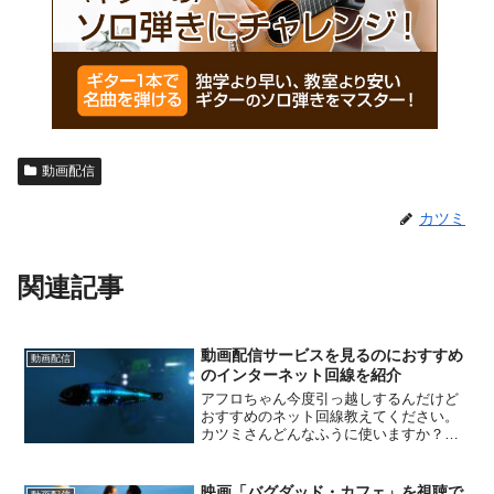
動画配信
カツミ
関連記事
動画配信サービスを見るのにおすすめ
動画配信
のインターネット回線を紹介
アフロちゃん今度引っ越しするんだけど
おすすめのネット回線教えてください。
カツミさんどんなふうに使いますか？ア
フロちゃんスマホとかPCとか。動画配信
も見るので、早いのがいいです。カツミ
さん了解です。おすすめの光回線紹介し
映画「バグダッド・カフェ」を視聴で