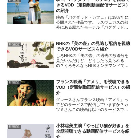
動画配信
ますね。アフロちゃんよ...
きるVOD（定額制動画配信サービス）
の紹介
映画「バグダッド・カフェ」は1987年に
公開された作品です。ラスヴェガスの郊
外にある寂れたモーテル「バグダッドカ
フェ」を舞台としたヒューマンドラマ
で、公開から30年以上たった今でも多く
のファンがいる名作です。現在、以下の
NHKの「美の壺」の見逃し配信を視聴
動画配信
サービスで視聴が可能...
できるVODサービスを紹介
しろNHKの「美の壺」の過去の放送分を
見たいんだけど、どうしたら見られる
の？くろそれならNHKオンデマンドでか
なりたくさんの回が見られますよ。くろ
これからNHKオンデマンドをお得に見る
ことができるおすすめのサービスを紹介
フランス映画「アメリ」を視聴できる
動画配信
します。NHKオンデ...
VOD（定額制動画配信サービス）の紹
介
グレースさんフランス映画「アメリ」っ
てどのサービスで配信していますか？カ
ツミさんこの映画は以下のサービスで視
聴可能です。この記事で詳しく紹介しま
す。2001年のフランス映画「アメリ」
は、その映像の美しさとコミカルな内容
小林聡美主演「やっぱり猫が好き」を
動画配信
で大ヒットしました。パ...
全話視聴できる動画配信サービスを紹
介。