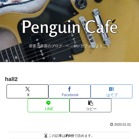
音楽と楽器のブログ - ペンギンカフェへようこそ
hall2
X
Facebook
はてブ
LINE
コピー
2020.01.01
この記事は
約0分
で読めます。