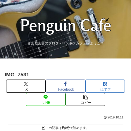
音楽と楽器のブログ - ペンギンカフェへようこそ
IMG_7531
X
Facebook
はてブ
LINE
コピー
2019.10.11
この記事は
約0分
で読めます。