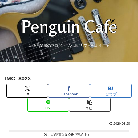
音楽と楽器のブログ - ペンギンカフェへようこそ
IMG_8023
X
Facebook
はてブ
LINE
コピー
2020.05.20
この記事は
約0分
で読めます。