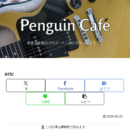
音楽と楽器のブログ - ペンギンカフェへようこそ
eric
X
Facebook
はてブ
LINE
コピー
2020.05.20
この記事は
約0分
で読めます。