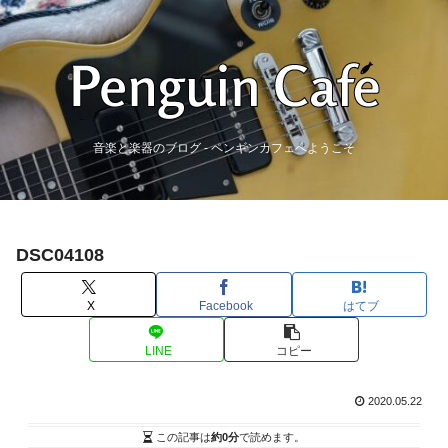
音楽と楽器のブログ - ペンギンカフェへようこそ
DSC04108
X
Facebook
はてブ
LINE
コピー
2020.05.22
この記事は
約0分
で読めます。