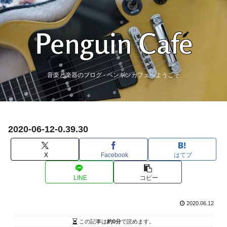
音楽と楽器のブログ - ペンギンカフェへようこそ
2020-06-12-0.39.30
X
Facebook
はてブ
LINE
コピー
2020.06.12
この記事は
約0分
で読めます。