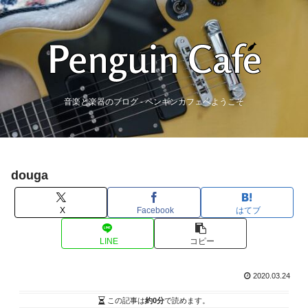
音楽と楽器のブログ - ペンギンカフェへようこそ
douga
X
Facebook
はてブ
LINE
コピー
2020.03.24
この記事は
約0分
で読めます。