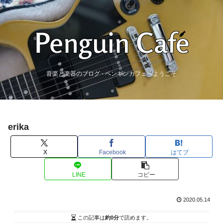
音楽と楽器のブログ - ペンギンカフェへようこそ
erika
X
Facebook
はてブ
LINE
コピー
2020.05.14
この記事は
約0分
で読めます。