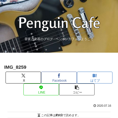
音楽と楽器のブログ - ペンギンカフェへようこそ
IMG_8259
X
Facebook
はてブ
LINE
コピー
2020.07.16
この記事は
約0分
で読めます。