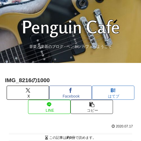
音楽と楽器のブログ - ペンギンカフェへようこそ
IMG_8216の1000
X
Facebook
はてブ
LINE
コピー
2020.07.17
この記事は
約0分
で読めます。