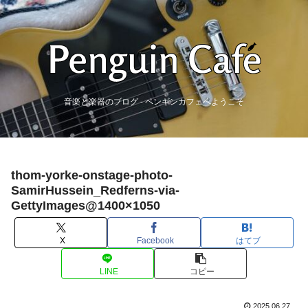
音楽と楽器のブログ - ペンギンカフェへようこそ
thom-yorke-onstage-photo-
SamirHussein_Redferns-via-
GettyImages@1400×1050
X
Facebook
はてブ
LINE
コピー
2025.06.27