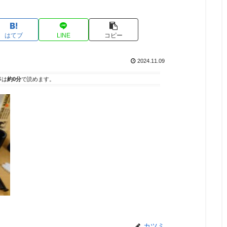
はてブ
LINE
コピー
2024.11.09
事は
約0分
で読めます。
カツミ