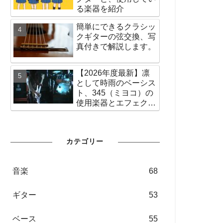
る楽器を紹介
簡単にできるクラシッ
クギターの弦交換、写
真付きで解説します。
【2026年度最新】凛
として時雨のベーシス
ト、345（ミヨコ）の
使用楽器とエフェクタ
ー、アンプなどの使用
機材を紹介
カテゴリー
音楽
68
ギター
53
ベース
55