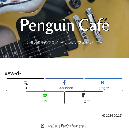
音楽と楽器のブログ - ペンギンカフェへようこそ
xsw-d-
X
Facebook
はてブ
LINE
コピー
2024.06.27
この記事は
約0分
で読めます。