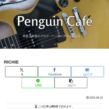
音楽と楽器のブログ - ペンギンカフェへようこそ
RICHIE
X
Facebook
はてブ
LINE
コピー
2021.08.10
この記事は
約0分
で読めます。