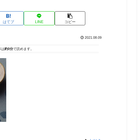
はてブ
LINE
コピー
2021.08.09
事は
約0分
で読めます。