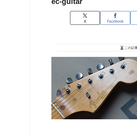
ec-guitar
X
Facebook
この記