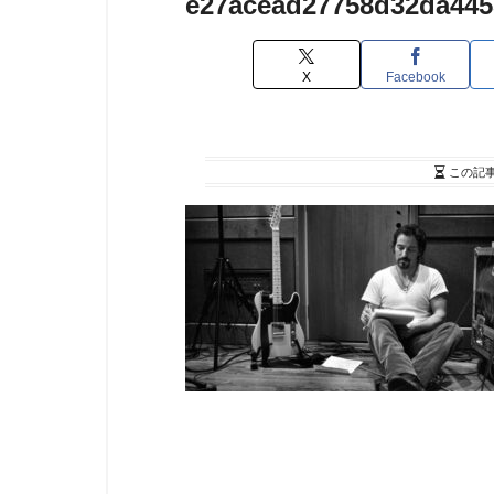
e27acead27758d32da445
X
Facebook
この記