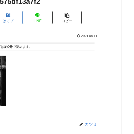
575df13a7f2
はてブ
LINE
コピー
2021.08.11
事は
約0分
で読めます。
カツミ