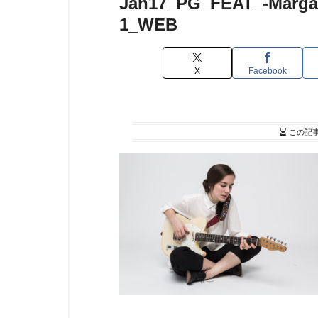
Jan17_PG_FEAT_-Margar
1_WEB
X
Facebook
この記