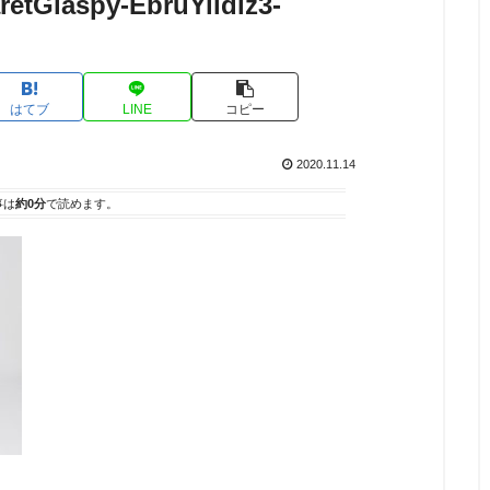
etGlaspy-EbruYildiz3-
はてブ
LINE
コピー
2020.11.14
事は
約0分
で読めます。