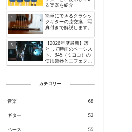
る楽器を紹介
簡単にできるクラシッ
クギターの弦交換、写
真付きで解説します。
【2026年度最新】凛
として時雨のベーシス
ト、345（ミヨコ）の
使用楽器とエフェクタ
ー、アンプなどの使用
機材を紹介
カテゴリー
音楽
68
ギター
53
ベース
55