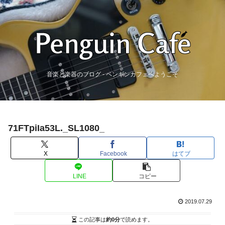
音楽と楽器のブログ - ペンギンカフェへようこそ
71FTpiIa53L._SL1080_
X
Facebook
はてブ
LINE
コピー
2019.07.29
この記事は
約0分
で読めます。