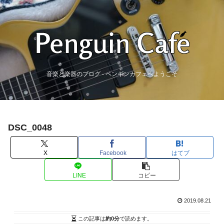
音楽と楽器のブログ - ペンギンカフェへようこそ
DSC_0048
X
Facebook
はてブ
LINE
コピー
2019.08.21
この記事は
約0分
で読めます。